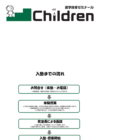
進学指導ゼミナール チルドレン
保木間
足立区保木間2-11-6-103
℡03-5851-9626